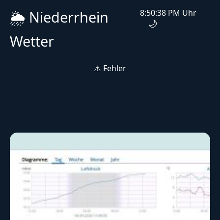
🌦️ Niederrhein
8:50:38 PM Uhr
🌙
Wetter
⚠️ Fehler