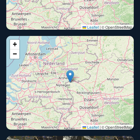
Niederschlag
Leaflet
|
© OpenStreetMap
+
−
Wind
Leaflet
|
© OpenStreetMap