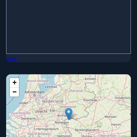
WDC
+
−